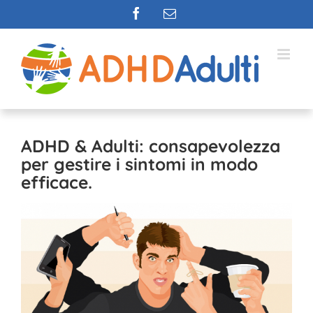
Salta
Facebook
Email
al
contenuto
ADHD & Adulti: consapevolezza
per gestire i sintomi in modo
efficace.
Ingrandisci
immagine