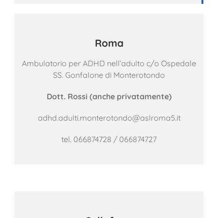
Roma
Ambulatorio per ADHD nell’adulto c/o Ospedale
SS. Gonfalone di Monterotondo
Dott. Rossi (anche privatamente)
adhd.adulti.monterotondo@aslroma5.it
tel.
066874728 /
066874727