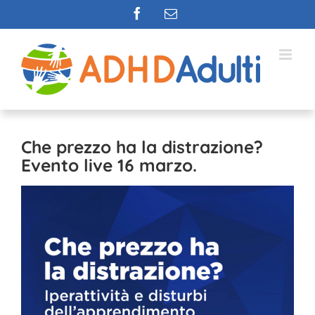
Salta
Facebook
Email
al
contenuto
Che prezzo ha la distrazione?
Evento live 16 marzo.
Ingrandisci
immagine