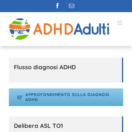
Salta
Facebook
Email
al
contenuto
Flusso diagnosi ADHD
APPROFONDIMENTO SULLA DIAGNOSI
ADHD
Delibera ASL TO1